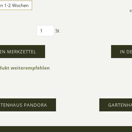
 in 1-2 Wochen
i
St
EN MERKZETTEL
IN D
odukt weiterempfehlen
RTENHAUS PANDORA
GARTENH