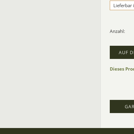
Lieferbar
Anzahl:
AUF D
Dieses Pr
GA